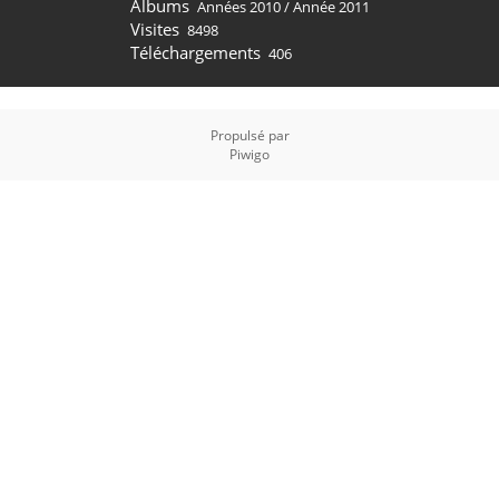
Albums
Années 2010
/
Année 2011
Visites
8498
Téléchargements
406
Propulsé par
Piwigo