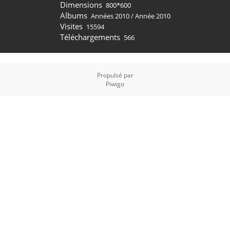
Dimensions
800*600
Albums
Années 2010
/
Année 2010
Visites
15594
Téléchargements
566
Propulsé par
Piwigo